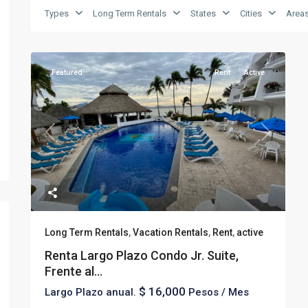
Types
Long Term Rentals
States
Cities
Area
Featured
Rent
Active
Previous
Next
Long Term Rentals
,
Vacation Rentals
,
Rent
,
active
Renta Largo Plazo Condo Jr. Suite,
Frente al...
$ 16,000
Largo Plazo anual.
Pesos / Mes