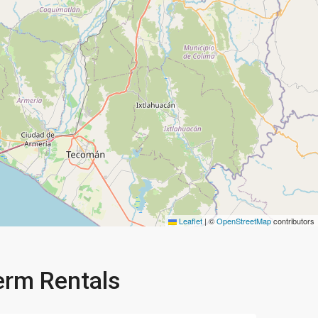
Leaflet
|
©
OpenStreetMap
contributors
Term Rentals