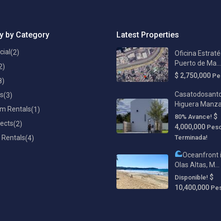
y by Category
Latest Properties
ial
(2)
Oficina Estraté
Puerto de Ma...
2)
$ 2,750,000
Pe
8)
Casatodosanto
ts
(3)
Higuera Manzani
m Rentals
(1)
$
80% Avance!
ects
(2)
4,000,000
Pes
 Rentals
Terminada!
(4)
Oceanfront 
Olas Altas, M...
$
Disponible!
10,400,000
Pe