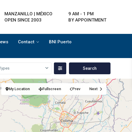
MANZANILLO | MÉXICO
9 AM - 1 PM
OPEN SINCE 2003
BY APPOINTMENT
ews
Contact
BNI Puerto
Types
My Location
Fullscreen
Prev
Next