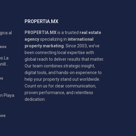
PROPERTIA.MX
PROPERTIA.MX
is a trusted
real estate
gica al
agency
specializing in
international
property marketing
. Since 2003, we’ve
sos
been connecting local expertise with
s La
global reach to deliver results that matter.
ll...
Our team combines strategic insight,
digital tools, and hands-on experience to
os
help your property stand out worldwide.
Count on us for clear communication,
proven performance, and relentless
in Playa
dedication.
sos