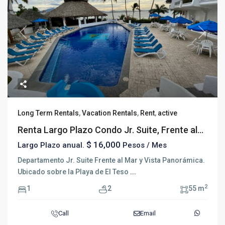
Previous
Next
Long Term Rentals
,
Vacation Rentals
,
Rent
,
active
Renta Largo Plazo Condo Jr. Suite, Frente al...
$ 16,000
Largo Plazo anual.
Pesos / Mes
Departamento Jr. Suite Frente al Mar y Vista Panorámica.
Ubicado sobre la Playa de El Teso
...
2
1
2
55 m
Call
Email