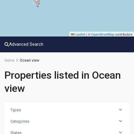
Leaflet
|
©
OpenStreetMap
contributors
Advanced Search
Home
Ocean view
Properties listed in Ocean
view
Types
Categories
States