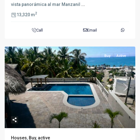
vista panorámica al mar Manzanil
...
2
13,320 m
Call
Email
Buy
Active
Previous
Next
Houses
,
Buy
,
active