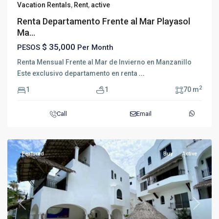
Vacation Rentals
,
Rent
,
active
Renta Departamento Frente al Mar Playasol
Ma...
$ 35,000
PESOS
Per Month
Renta Mensual Frente al Mar de Invierno en Manzanillo
Este exclusivo departamento en renta
...
2
1
1
70 m
Call
Email
Featured
Buy
Active
Previous
Next