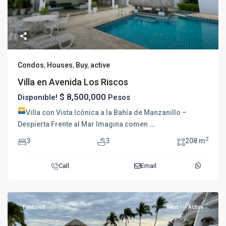
Condos
,
Houses
,
Buy
,
active
Villa en Avenida Los Riscos
$ 8,500,000
Disponible!
Pesos
Villa con Vista Icónica a la Bahía de Manzanillo –
Despierta Frente al Mar Imagina comen
...
2
3
3
208 m
Call
Email
Featured
Rent
Active