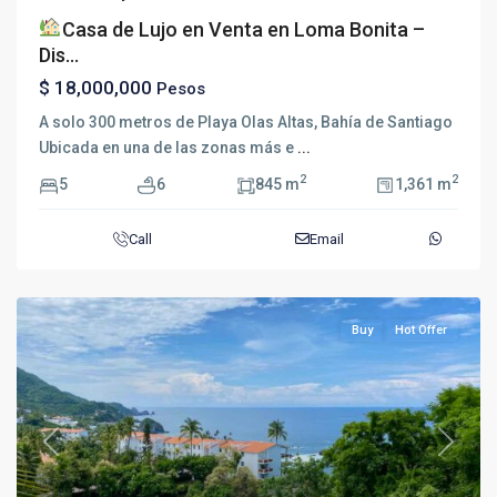
Casa de Lujo en Venta en Loma Bonita –
Dis...
$ 18,000,000
Pesos
A solo 300 metros de Playa Olas Altas, Bahía de Santiago
Ubicada en una de las zonas más e
...
2
2
5
6
845 m
1,361 m
Call
Email
Buy
Hot Offer
Previous
Next