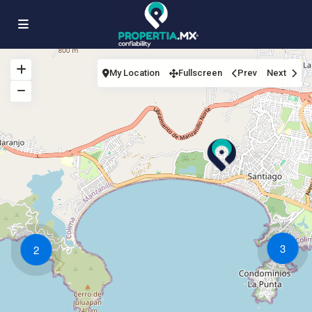
My Location
Fullscreen
Prev
Next
3
2